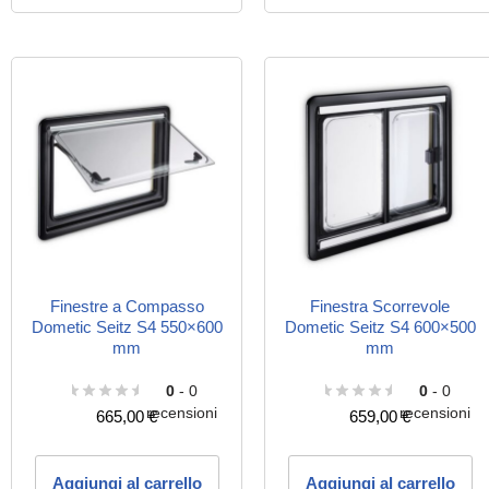
Finestre a Compasso
Finestra Scorrevole
Dometic Seitz S4 550×600
Dometic Seitz S4 600×500
mm
mm
0
- 0
0
- 0
recensioni
recensioni
665,00
€
659,00
€
Aggiungi al carrello
Aggiungi al carrello