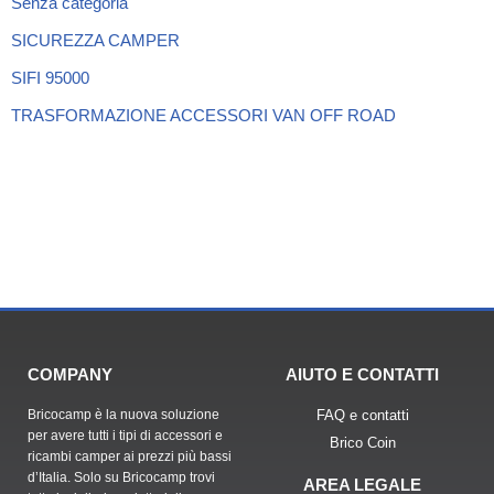
Senza categoria
SICUREZZA CAMPER
SIFI 95000
TRASFORMAZIONE ACCESSORI VAN OFF ROAD
COMPANY
AIUTO E CONTATTI
Bricocamp è la nuova soluzione
FAQ e contatti
per avere tutti i tipi di accessori e
Brico Coin
ricambi camper ai prezzi più bassi
d’Italia. Solo su Bricocamp trovi
AREA LEGALE