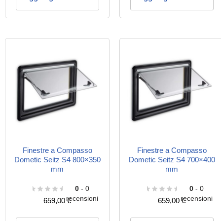
Finestre a Compasso
Finestre a Compasso
Dometic Seitz S4 800×350
Dometic Seitz S4 700×400
mm
mm
0
- 0
0
- 0
recensioni
recensioni
659,00
€
659,00
€