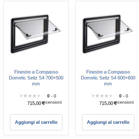
Finestre a Compasso
Finestre a Compasso
Dometic Seitz S4 700×500
Dometic Seitz S4 600×600
mm
mm
0
- 0
0
- 0
recensioni
recensioni
715,00
€
715,00
€
Aggiungi al carrello
Aggiungi al carrello