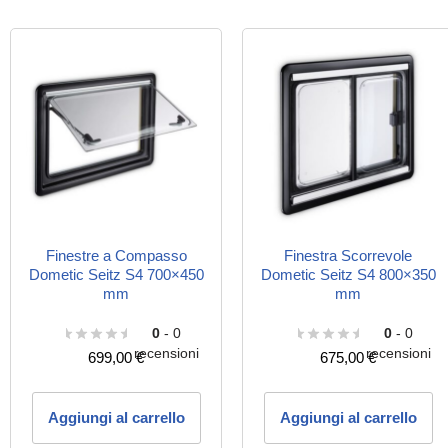
Finestre a Compasso
Finestra Scorrevole
Dometic Seitz S4 700×450
Dometic Seitz S4 800×350
mm
mm
0
- 0
0
- 0
recensioni
recensioni
699,00
€
675,00
€
Aggiungi al carrello
Aggiungi al carrello