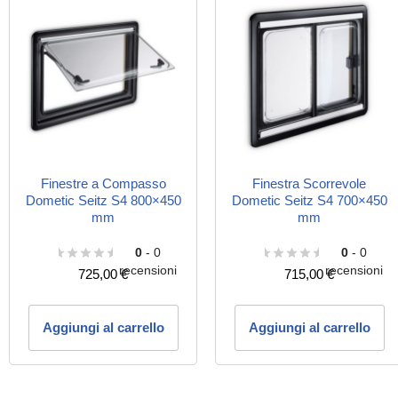
Finestre a Compasso
Finestra Scorrevole
Dometic Seitz S4 800×450
Dometic Seitz S4 700×450
mm
mm
0
- 0
0
- 0
recensioni
recensioni
725,00
€
715,00
€
Aggiungi al carrello
Aggiungi al carrello