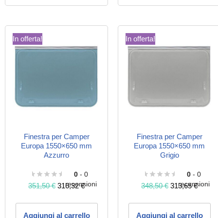
In offerta!
In offerta!
Finestra per Camper
Finestra per Camper
Europa 1550×650 mm
Europa 1550×650 mm
Azzurro
Grigio
0
- 0
0
- 0
recensioni
recensioni
351,50
€
316,32
€
348,50
€
313,65
€
Aggiungi al carrello
Aggiungi al carrello