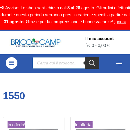
📢 Avviso: Lo shop sarà chiuso dall’
8 al 26
agosto. Gli ordini effettuati
durante questo periodo verranno presi in carico e spediti a partire dal
31 agosto.
Grazie per la comprensione e buone vacanze!
Ignora
Il mio account
Vai
0
-
0,00
€
al
contenuto
1550
In offerta!
In offerta!