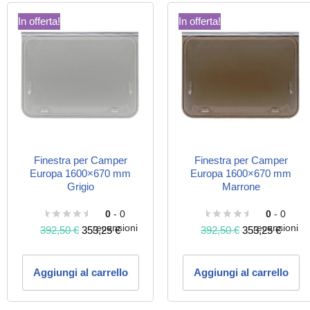
In offerta!
In offerta!
Finestra per Camper
Finestra per Camper
Europa 1600×670 mm
Europa 1600×670 mm
Grigio
Marrone
0
- 0
0
- 0
recensioni
recensioni
392,50
€
353,25
€
392,50
€
353,25
€
Aggiungi al carrello
Aggiungi al carrello