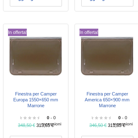
In offerta!
In offerta!
Finestra per Camper
Finestra per Camper
Europa 1550×650 mm
America 650×900 mm
Marrone
Marrone
0
- 0
0
- 0
recensioni
recensioni
348,50
€
313,65
€
346,50
€
311,85
€