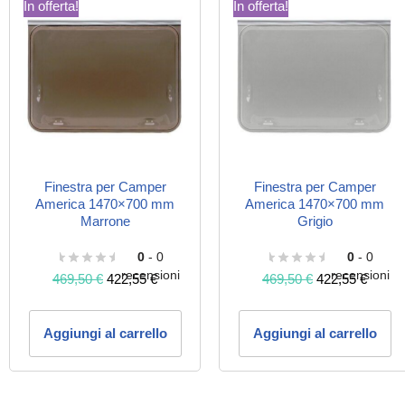
In offerta!
In offerta!
Finestra per Camper
Finestra per Camper
America 1470×700 mm
America 1470×700 mm
Marrone
Grigio
0
- 0
0
- 0
recensioni
recensioni
469,50
€
422,55
€
469,50
€
422,55
€
Aggiungi al carrello
Aggiungi al carrello