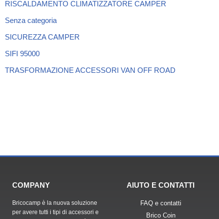
RISCALDAMENTO CLIMATIZZATORE CAMPER
Senza categoria
SICUREZZA CAMPER
SIFI 95000
TRASFORMAZIONE ACCESSORI VAN OFF ROAD
COMPANY
AIUTO E CONTATTI
Bricocamp è la nuova soluzione
FAQ e contatti
per avere tutti i tipi di accessori e
Brico Coin